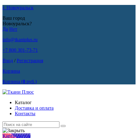
г. Новоуральск
Ваш город
Новоуральск?
Да
Нет
info@tkaniplus.ru
+7 800 301-73-71
Вход
/
Регистрация
Корзина
Корзина
(
0
руб.)
Каталог
Доставка и оплата
Контакты
Карта цветов