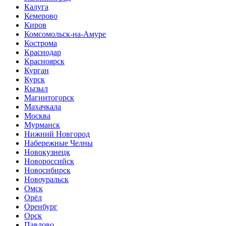
Калуга
Кемерово
Киров
Комсомольск-на-Амуре
Кострома
Краснодар
Красноярск
Курган
Курск
Кызыл
Магнитогорск
Махачкала
Москва
Мурманск
Нижний Новгород
Набережные Челны
Новокузнецк
Новороссийск
Новосибирск
Новоуральск
Омск
Орёл
Оренбург
Орск
Павлово