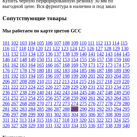
Купить черную перфорированную резинку 30 мм по
выгодной цене. Вся фурнитура в наличии и под заказ
Сопутствующие товары
Мы работаем по карте цветов GCC
101
102
103
104
105
106
107
108
109
110
111
112
113
114
115
116
117
118
119
120
121
122
123
124
125
126
127
128
129
130
131
132
133
134
135
136
137
138
139
140
141
142
143
144
145
146
147
148
149
150
151
152
153
154
155
156
157
158
159
160
161
162
163
164
165
166
167
168
169
170
171
172
173
174
175
176
177
178
179
180
181
182
183
184
185
186
187
188
189
190
191
192
193
194
195
196
197
198
199
200
201
202
203
204
205
206
207
208
209
210
211
212
213
214
215
216
217
218
219
220
221
222
223
224
225
226
227
228
229
230
231
232
233
234
235
236
237
238
239
240
241
242
243
244
245
246
247
248
249
250
251
252
253
254
255
256
257
258
259
260
261
262
263
264
265
266
267
268
269
270
271
272
273
274
275
276
277
278
279
280
281
282
283
284
285
286
287
288
289
290
291
292
293
294
295
296
297
298
299
300
301
302
303
304
305
306
307
308
309
310
311
312
313
314
315
316
317
318
319
320
321
322
323
324
325
326
327
328
329
330
331
332
333
334
335
336
337
338
339
340