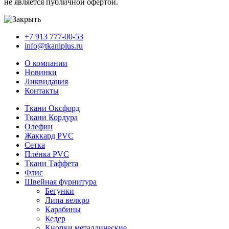
не является публичной офертой.
+7 913 777-00-53
info@tkaniplus.ru
О компании
Новинки
Ликвидация
Контакты
Ткани Оксфорд
Ткани Кордура
Олефин
Жаккард PVC
Сетка
Плёнка PVC
Ткани Таффета
Флис
Швейная фурнитура
Бегунки
Липа велкро
Карабины
Кедер
Кнопки металлические