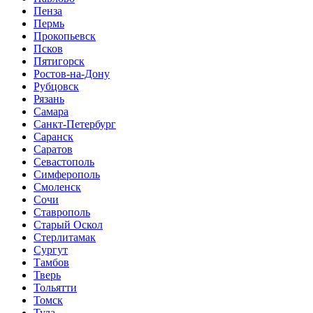
Пенза
Пермь
Прокопьевск
Псков
Пятигорск
Ростов-на-Дону
Рубцовск
Рязань
Самара
Санкт-Петербург
Саранск
Саратов
Севастополь
Симферополь
Смоленск
Сочи
Ставрополь
Старый Оскол
Стерлитамак
Сургут
Тамбов
Тверь
Тольятти
Томск
Тула