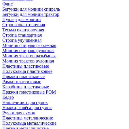
Флис
Бегунки для молнии спираль
Бегунки для молнии трактор
Пуллер для молнии
Стропа окантовочная
Тесьма окантовочная
Стропа стандартная
Стропа улучшенная
Молния спираль разъёмная
Молния спираль рулонная
Молния трактор разъёмная
Молния трактор рулонная
Пластины пластиковые
Полукольца пластиковые
Пряжки пластиковые
Рамки пластиковые
Карабины пластиковые
Пряжки пластиковые РОМ
Кедер
Наплечники для сумок
Ножки, колёса для сумок
Ручки для сумок
Пластины металлические
Полукольца металлические
Пряжки металлические