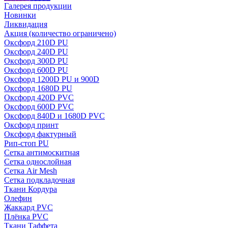
Галерея продукции
Новинки
Ликвидация
Акция
(количество ограничено)
Оксфорд 210D PU
Оксфорд 240D PU
Оксфорд 300D PU
Оксфорд 600D PU
Оксфорд 1200D PU и 900D
Оксфорд 1680D PU
Оксфорд 420D PVC
Оксфорд 600D PVC
Оксфорд 840D и 1680D PVC
Оксфорд принт
Оксфорд фактурный
Рип-стоп PU
Сетка антимоскитная
Сетка однослойная
Сетка Air Mesh
Сетка подкладочная
Ткани Кордура
Олефин
Жаккард PVC
Плёнка PVC
Ткани Таффета