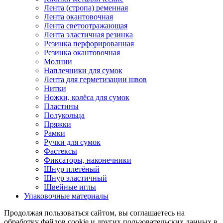
Лента (стропа) ременная
Лента окантовочная
Лента светоотражающая
Лента эластичная резинка
Резинка перфорированная
Резинка окантовочная
Молнии
Наплечники для сумок
Лента для герметизации швов
Нитки
Ножки, колёса для сумок
Пластины
Полукольца
Пряжки
Рамки
Ручки для сумок
Фастексы
Фиксаторы, наконечники
Шнур плетёный
Шнур эластичный
Швейные иглы
Упаковочные материалы
Продолжая пользоваться сайтом, вы соглашаетесь на
обработку файлов cookie и других пользовательских данных в