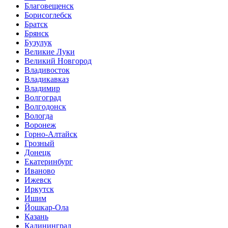
Благовещенск
Борисоглебск
Братск
Брянск
Бузулук
Великие Луки
Великий Новгород
Владивосток
Владикавказ
Владимир
Волгоград
Волгодонск
Вологда
Воронеж
Горно-Алтайск
Грозный
Донецк
Екатеринбург
Иваново
Ижевск
Иркутск
Ишим
Йошкар-Ола
Казань
Калининград