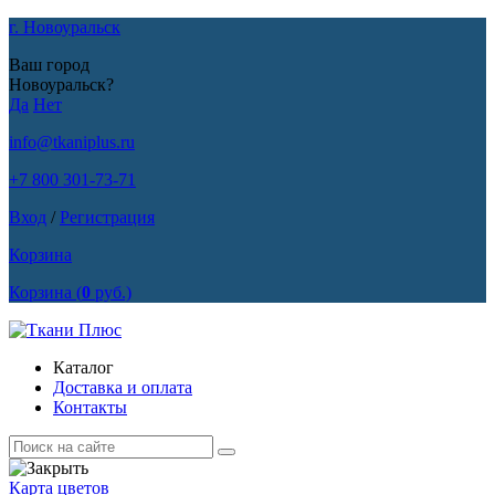
г. Новоуральск
Ваш город
Новоуральск?
Да
Нет
info@tkaniplus.ru
+7 800 301-73-71
Вход
/
Регистрация
Корзина
Корзина
(
0
руб.)
Каталог
Доставка и оплата
Контакты
Карта цветов