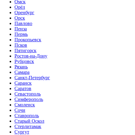
Омск
Орёл
Оренбург
Орск
Павлово
Пенза
Пермь
Прокопьевск
Псков
Пятигорск
Ростов-на-Дону
Рубцовск
Рязань
Самара
Санкт-Петербург
Саранск
Саратов
Севастополь
Симферополь
Смоленск
Сочи
Ставрополь
Старый Оскол
Стерлитамак
Сургут