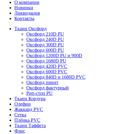
О компании
Новинки
Ликвидация
Контакты
Ткани Оксфорд
Оксфорд 210D PU
Оксфорд 240D PU
Оксфорд 300D PU
Оксфорд 600D PU
Оксфорд 1200D PU и 900D
Оксфорд 1680D PU
Оксфорд 420D PVC
Оксфорд 600D PVC
Оксфорд 840D и 1680D PVC
Оксфорд принт
Оксфорд фактурный
Рип-стоп PU
Ткани Кордура
Олефин
Жаккард PVC
Сетка
Плёнка PVC
Ткани Таффета
Флис