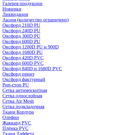
Галерея продукции
Новинки
Ликвидация
Акция
(количество ограничено)
Оксфорд 210D PU
Оксфорд 240D PU
Оксфорд 300D PU
Оксфорд 600D PU
Оксфорд 1200D PU и 900D
Оксфорд 1680D PU
Оксфорд 420D PVC
Оксфорд 600D PVC
Оксфорд 840D и 1680D PVC
Оксфорд принт
Оксфорд фактурный
Рип-стоп PU
Сетка антимоскитная
Сетка однослойная
Сетка Air Mesh
Сетка подкладочная
Ткани Кордура
Олефин
Жаккард PVC
Плёнка PVC
Ткани Таффета