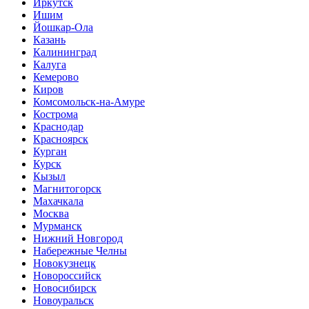
Иркутск
Ишим
Йошкар-Ола
Казань
Калининград
Калуга
Кемерово
Киров
Комсомольск-на-Амуре
Кострома
Краснодар
Красноярск
Курган
Курск
Кызыл
Магнитогорск
Махачкала
Москва
Мурманск
Нижний Новгород
Набережные Челны
Новокузнецк
Новороссийск
Новосибирск
Новоуральск