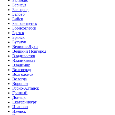
Балаково
Барнаул
Белгород
Белово
Бийск
Благовещенск
Борисоглебск
Братск
Брянск
Бузулук
Великие Луки
Великий Новгород
Владивосток
Владикавказ
Владимир
Волгоград
Волгодонск
Вологда
Воронеж
Горно-Алтайск
Грозный
Донецк
Екатеринбург
Иваново
Ижевск