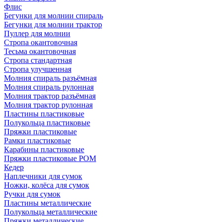
Флис
Бегунки для молнии спираль
Бегунки для молнии трактор
Пуллер для молнии
Стропа окантовочная
Тесьма окантовочная
Стропа стандартная
Стропа улучшенная
Молния спираль разъёмная
Молния спираль рулонная
Молния трактор разъёмная
Молния трактор рулонная
Пластины пластиковые
Полукольца пластиковые
Пряжки пластиковые
Рамки пластиковые
Карабины пластиковые
Пряжки пластиковые РОМ
Кедер
Наплечники для сумок
Ножки, колёса для сумок
Ручки для сумок
Пластины металлические
Полукольца металлические
Пряжки металлические