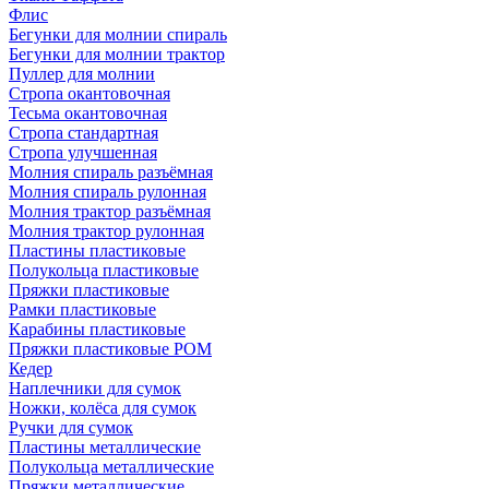
Флис
Бегунки для молнии спираль
Бегунки для молнии трактор
Пуллер для молнии
Стропа окантовочная
Тесьма окантовочная
Стропа стандартная
Стропа улучшенная
Молния спираль разъёмная
Молния спираль рулонная
Молния трактор разъёмная
Молния трактор рулонная
Пластины пластиковые
Полукольца пластиковые
Пряжки пластиковые
Рамки пластиковые
Карабины пластиковые
Пряжки пластиковые РОМ
Кедер
Наплечники для сумок
Ножки, колёса для сумок
Ручки для сумок
Пластины металлические
Полукольца металлические
Пряжки металлические