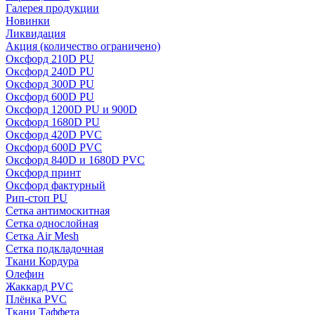
Галерея продукции
Новинки
Ликвидация
Акция
(количество ограничено)
Оксфорд 210D PU
Оксфорд 240D PU
Оксфорд 300D PU
Оксфорд 600D PU
Оксфорд 1200D PU и 900D
Оксфорд 1680D PU
Оксфорд 420D PVC
Оксфорд 600D PVC
Оксфорд 840D и 1680D PVC
Оксфорд принт
Оксфорд фактурный
Рип-стоп PU
Сетка антимоскитная
Сетка однослойная
Сетка Air Mesh
Сетка подкладочная
Ткани Кордура
Олефин
Жаккард PVC
Плёнка PVC
Ткани Таффета